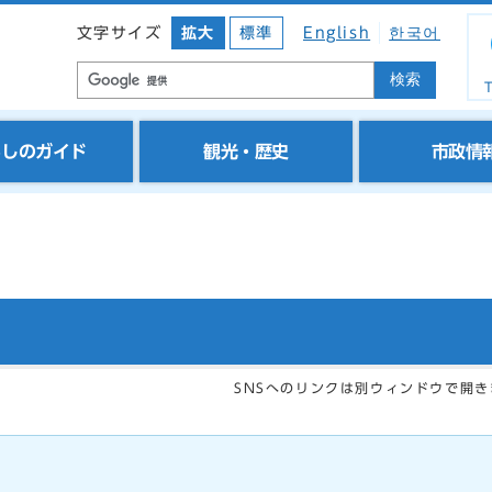
文字サイズ
拡大
標準
English
한국어
検索
T
らしのガイド
観光・歴史
市政情
SNSへのリンクは別ウィンドウで開き