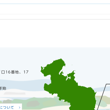
ノ口16番地、17
年始
について