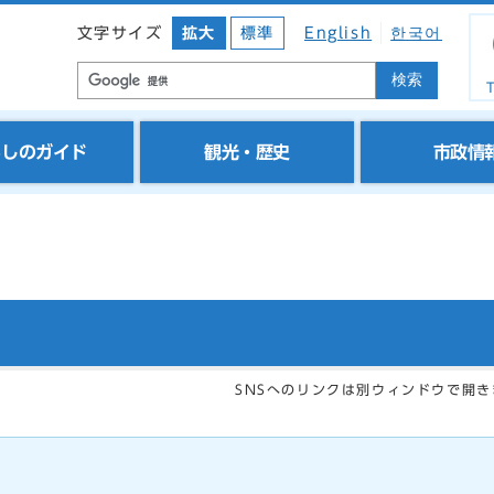
文字サイズ
拡大
標準
English
한국어
検索
T
らしのガイド
観光・歴史
市政情
SNSへのリンクは別ウィンドウで開き