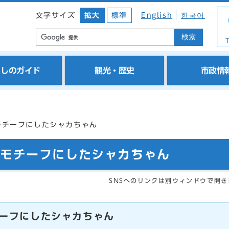
文字サイズ
拡大
標準
English
한국어
検索
T
らしのガイド
観光・歴史
市政情
モチーフにしたシャカちゃん
をモチーフにしたシャカちゃん
SNSへのリンクは別ウィンドウで開き
ーフにしたシャカちゃん