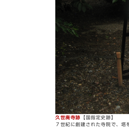
久世廃寺跡
【国指定史跡】
７世紀に創建された寺院で、塔