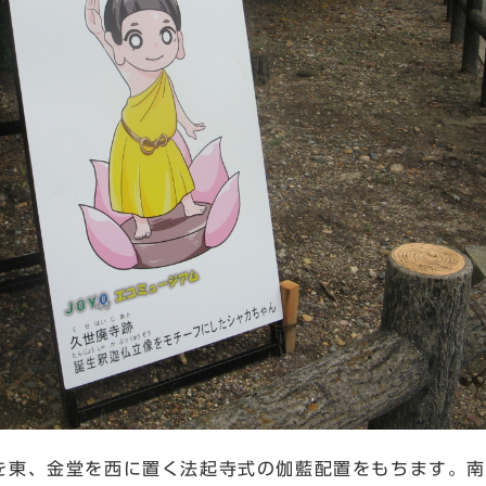
を東、金堂を西に置く法起寺式の伽藍配置をもちます。南