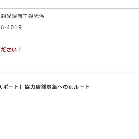
工観光課商工観光係
56-4019
ください！
スポート」協力店舗募集への別ルート